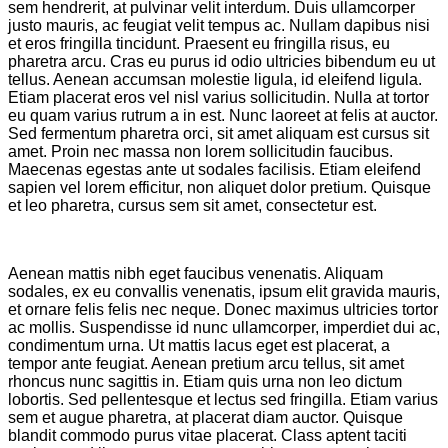
sem hendrerit, at pulvinar velit interdum. Duis ullamcorper
justo mauris, ac feugiat velit tempus ac. Nullam dapibus nisi
et eros fringilla tincidunt. Praesent eu fringilla risus, eu
pharetra arcu. Cras eu purus id odio ultricies bibendum eu ut
tellus. Aenean accumsan molestie ligula, id eleifend ligula.
Etiam placerat eros vel nisl varius sollicitudin. Nulla at tortor
eu quam varius rutrum a in est. Nunc laoreet at felis at auctor.
Sed fermentum pharetra orci, sit amet aliquam est cursus sit
amet. Proin nec massa non lorem sollicitudin faucibus.
Maecenas egestas ante ut sodales facilisis. Etiam eleifend
sapien vel lorem efficitur, non aliquet dolor pretium. Quisque
et leo pharetra, cursus sem sit amet, consectetur est.
Aenean mattis nibh eget faucibus venenatis. Aliquam
sodales, ex eu convallis venenatis, ipsum elit gravida mauris,
et ornare felis felis nec neque. Donec maximus ultricies tortor
ac mollis. Suspendisse id nunc ullamcorper, imperdiet dui ac,
condimentum urna. Ut mattis lacus eget est placerat, a
tempor ante feugiat. Aenean pretium arcu tellus, sit amet
rhoncus nunc sagittis in. Etiam quis urna non leo dictum
lobortis. Sed pellentesque et lectus sed fringilla. Etiam varius
sem et augue pharetra, at placerat diam auctor. Quisque
blandit commodo purus vitae placerat. Class aptent taciti