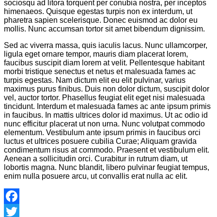
sociosqu ad litora torquent per conubia nostra, per inceptos
himenaeos. Quisque egestas turpis non ex interdum, ut
pharetra sapien scelerisque. Donec euismod ac dolor eu
mollis. Nunc accumsan tortor sit amet bibendum dignissim.
Sed ac viverra massa, quis iaculis lacus. Nunc ullamcorper,
ligula eget ornare tempor, mauris diam placerat lorem,
faucibus suscipit diam lorem at velit. Pellentesque habitant
morbi tristique senectus et netus et malesuada fames ac
turpis egestas. Nam dictum elit eu elit pulvinar, varius
maximus purus finibus. Duis non dolor dictum, suscipit dolor
vel, auctor tortor. Phasellus feugiat elit eget nisi malesuada
tincidunt. Interdum et malesuada fames ac ante ipsum primis
in faucibus. In mattis ultrices dolor id maximus. Ut ac odio id
nunc efficitur placerat ut non urna. Nunc volutpat commodo
elementum. Vestibulum ante ipsum primis in faucibus orci
luctus et ultrices posuere cubilia Curae; Aliquam gravida
condimentum risus at commodo. Praesent et vestibulum elit.
Aenean a sollicitudin orci. Curabitur in rutrum diam, ut
lobortis magna. Nunc blandit, libero pulvinar feugiat tempus,
enim nulla posuere arcu, ut convallis erat nulla ac elit.
Facebook