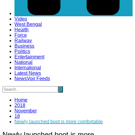
Video
West Bengal
Health
Force
Railway
Business
Politics
Entertainment
National
International
Latest News
NewsVoir Feeds
Home
2018
November
18
Newly launched boot is more comfortable
Newly launched boot is more